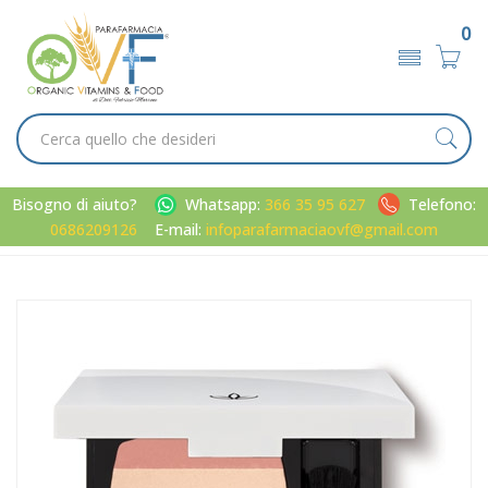
0
Bisogno di aiuto?
Whatsapp:
366 35 95 627
Telefono:
0686209126
E-mail:
infoparafarmaciaovf@gmail.com
Home
Catalogo
/
Viso
/
Trucco
EuPhidra Linea Make-Up Base Fard Quartetto Viso Effetto
Naturale FP01 Sorbet