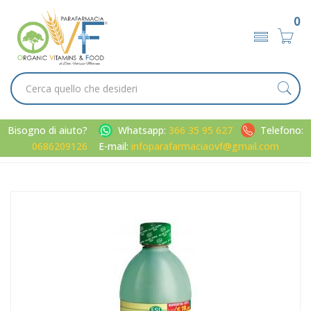
0
Bisogno di aiuto?
Whatsapp:
366 35 95 627
Telefono:
0686209126
E-mail:
infoparafarmaciaovf@gmail.com
Home
Catalogo
/
Metabolismo
Esi Linea Depurazione e Benessere Aloe Vera Puro Succo
Rieqiulibrante 500 ml