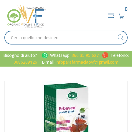
0
Bisogno di aiuto?
Whatsapp:
366 35 95 627
Telefono:
0686209126
E-mail:
infoparafarmaciaovf@gmail.com
Home
Catalogo
/
Metabolismo
Esi Linea Benessere Gambe e Microcircolo Erbaven
Integratore 16 Pocket Drink