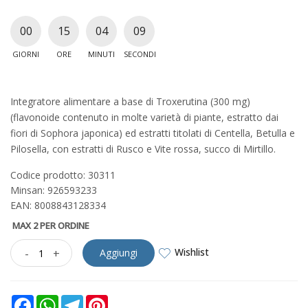
00
15
04
08
GIORNI
ORE
MINUTI
SECONDI
Integratore alimentare a base di Troxerutina (300 mg)
(flavonoide contenuto in molte varietà di piante, estratto dai
fiori di Sophora japonica) ed estratti titolati di Centella, Betulla e
Pilosella, con estratti di Rusco e Vite rossa, succo di Mirtillo.
Codice prodotto: 30311
Minsan:
926593233
EAN: 8008843128334
MAX 2 PER ORDINE
Wishlist
-
+
Aggiungi
Facebook
WhatsApp
Telegram
Pinterest