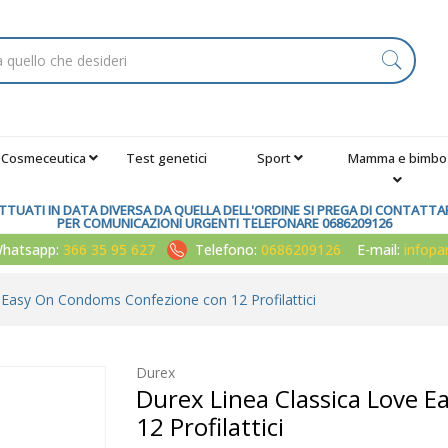
Cosmeceutica
Test genetici
Sport
Mamma e bimbo
TUATI IN DATA DIVERSA DA QUELLA DELL'ORDINE SI PREGA DI CONTATTARE
PER COMUNICAZIONI URGENTI TELEFONARE 0686209126
atsapp:
366 35 95 627
Telefono:
0686209126
E-mail:
infop
 Easy On Condoms Confezione con 12 Profilattici
Durex
Durex Linea Classica Love 
12 Profilattici