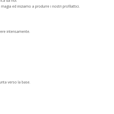
ica da noi.
magia ed iniziamo a produrre i nostri profilattici.
ivere intensamente.
punta verso la base.