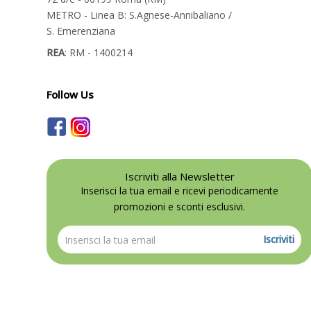
METRO - Linea B: S.Agnese-Annibaliano /
S. Emerenziana
REA
: RM - 1400214
Follow Us
Iscriviti alla Newsletter
Inserisci la tua email e ricevi periodicamente
promozioni e sconti esclusivi.
Iscriviti