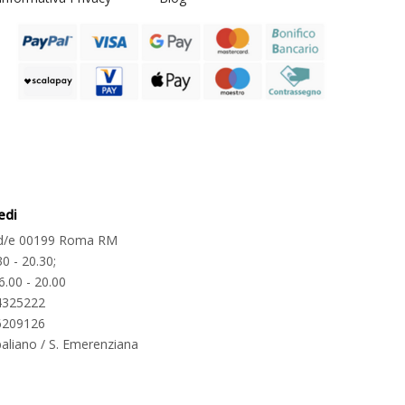
edi
2 d/e 00199 Roma RM
30 - 20.30;
6.00 - 20.00
4325222
6209126
aliano / S. Emerenziana