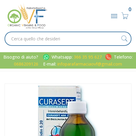
0
Bisogno di aiuto?
Whatsapp:
366 35 95 627
Telefono:
0686209126
E-mail:
infoparafarmaciaovf@gmail.com
Home
Catalogo
/
Cavo orale
Curaden Curasept ADS Clorexidina 0,20% Collutorio 200 ml +
Gel Disinfettante