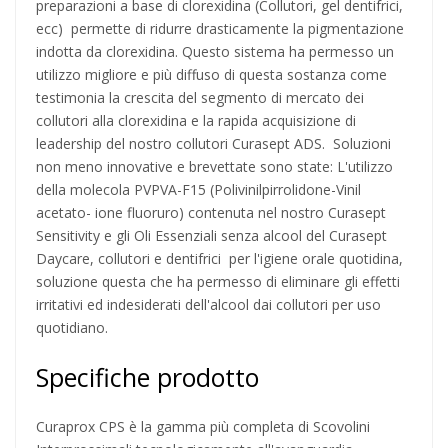
preparazioni a base di clorexidina (Collutori, gel dentifrici,
ecc) permette di ridurre drasticamente la pigmentazione
indotta da clorexidina. Questo sistema ha permesso un
utilizzo migliore e più diffuso di questa sostanza come
testimonia la crescita del segmento di mercato dei
collutori alla clorexidina e la rapida acquisizione di
leadership del nostro collutori Curasept ADS. Soluzioni
non meno innovative e brevettate sono state: L'utilizzo
della molecola PVPVA-F15 (Polivinilpirrolidone-Vinil
acetato- ione fluoruro) contenuta nel nostro Curasept
Sensitivity e gli Oli Essenziali senza alcool del Curasept
Daycare, collutori e dentifrici per l'igiene orale quotidina,
soluzione questa che ha permesso di eliminare gli effetti
irritativi ed indesiderati dell'alcool dai collutori per uso
quotidiano.
Specifiche prodotto
Curaprox CPS è la gamma più completa di Scovolini