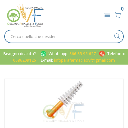
0
Bisogno di aiuto?
Whatsapp:
366 35 95 627
Telefono:
0686209126
E-mail:
infoparafarmaciaovf@gmail.com
Home
Catalogo
/
Cavo orale
Curaden Curaprox Regular 5 Scovolini di Ricambio CPS 14
Arancio Conico