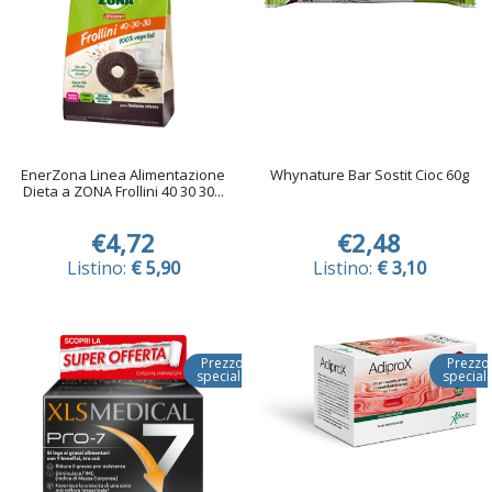
EnerZona Linea Alimentazione
Whynature Bar Sostit Cioc 60g
Dieta a ZONA Frollini 40 30 30...
€4,72
€2,48
Listino:
€ 5,90
Listino:
€ 3,10
Prezzo
Prezzo
speciale
special