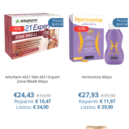
Prezzo
Prezzo
speciale
special
-30%
-30%
Arkofarm 4321 Slim 4321 Expert
Hormonize 60cps
Zone Ribelli 60cps
€24,43
€27,93
€34,90
€39,90
Risparmi:
€ 10,47
Risparmi:
€ 11,97
Listino:
€ 34,90
Listino:
€ 39,90