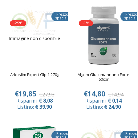
Prezzo
Prezzo
speciale
special
-29%
-1%
Immagine non disponibile
Arkoslim Expert Glp 1 270g
Algem Glucomannano Forte
60cpr
€19,85
€14,80
€27,93
€14,94
Risparmi:
€ 8,08
Risparmi:
€ 0,14
Listino:
€ 39,90
Listino:
€ 24,90
Prezzo
Prezzo
speciale
special