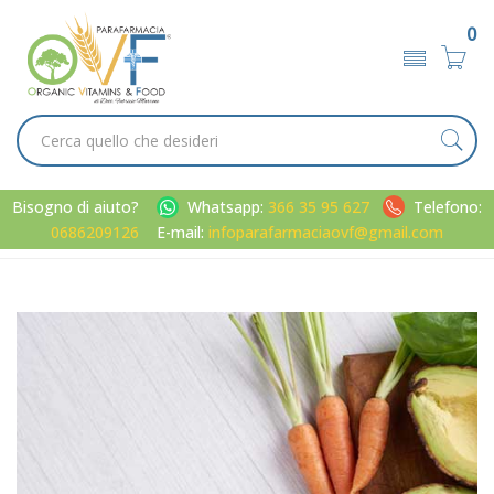
0
Bisogno di aiuto?
Whatsapp:
366 35 95 627
Telefono:
0686209126
E-mail:
infoparafarmaciaovf@gmail.com
Home
Categorie
Controllo del peso