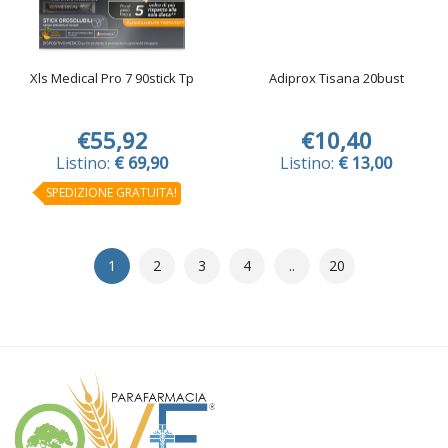
Xls Medical Pro 7 90stick Tp
Adiprox Tisana 20bust
€55,92
€10,40
Listino:
€ 69,90
Listino:
€ 13,00
SPEDIZIONE GRATUITA!
1
2
3
4
..
20