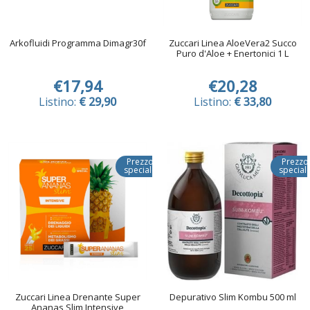
Arkofluidi Programma Dimagr30f
Zuccari Linea AloeVera2 Succo
Puro d'Aloe + Enertonici 1 L
€17,94
€20,28
Listino:
€ 29,90
Listino:
€ 33,80
Prezzo
Prezzo
speciale
special
Zuccari Linea Drenante Super
Depurativo Slim Kombu 500 ml
Ananas Slim Intensive