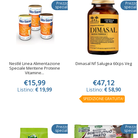
Prezzo
Prezzo
speciale
special
Nestlé Linea Alimentazione
Dimasal Nf Salugea 60cps Veg
Speciale Meritene Proteine
Vitamine...
€15,99
€47,12
Listino:
€ 19,99
Listino:
€ 58,90
SPEDIZIONE GRATUITA!
Prezzo
Prezzo
speciale
special