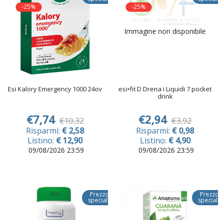
-25%
-25%
Immagine non disponibile
Esi Kalory Emergency 1000 24ov
esi•fit D Drena i Liquidi 7 pocket
drink
€7,74
€2,94
€10,32
€3,92
Risparmi:
€ 2,58
Risparmi:
€ 0,98
Listino:
€ 12,90
Listino:
€ 4,90
09/08/2026 23:59
09/08/2026 23:59
Prezzo
Prezzo
speciale
special