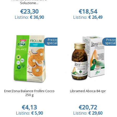
Soluzione...
€23,30
€18,54
Listino:
€ 36,90
Listino:
€ 26,49
Prezzo
Prezzo
speciale
special
EnerZona Balance Frollini Cocco
Libramed Aboca 84 cpr
250 g
€4,13
€20,72
Listino:
€ 5,90
Listino:
€ 29,60