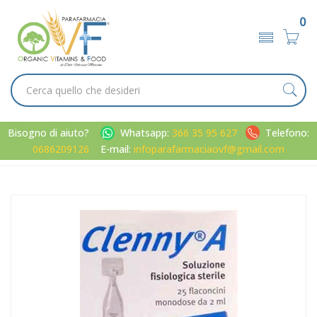
0
Bisogno di aiuto?
Whatsapp:
366 35 95 627
Telefono:
0686209126
E-mail:
infoparafarmaciaovf@gmail.com
Home
Catalogo
/
Infanzia
/
Igiene bambino
Chiesi Linea Pulizia del Naso Clenny A Soluzione Fisiologica 25
Flaconcini 2 ml