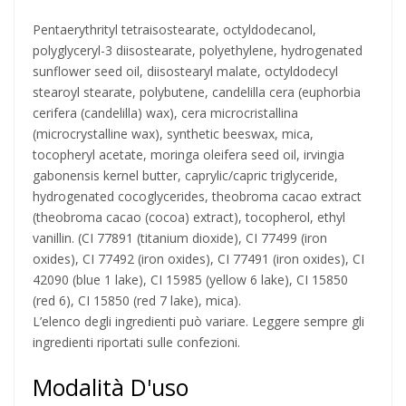
Pentaerythrityl tetraisostearate, octyldodecanol,
polyglyceryl-3 diisostearate, polyethylene, hydrogenated
sunflower seed oil, diisostearyl malate, octyldodecyl
stearoyl stearate, polybutene, candelilla cera (euphorbia
cerifera (candelilla) wax), cera microcristallina
(microcrystalline wax), synthetic beeswax, mica,
tocopheryl acetate, moringa oleifera seed oil, irvingia
gabonensis kernel butter, caprylic/capric triglyceride,
hydrogenated cocoglycerides, theobroma cacao extract
(theobroma cacao (cocoa) extract), tocopherol, ethyl
vanillin. (CI 77891 (titanium dioxide), CI 77499 (iron
oxides), CI 77492 (iron oxides), CI 77491 (iron oxides), CI
42090 (blue 1 lake), CI 15985 (yellow 6 lake), CI 15850
(red 6), CI 15850 (red 7 lake), mica).
L’elenco degli ingredienti può variare. Leggere sempre gli
ingredienti riportati sulle confezioni.
Modalità D'uso