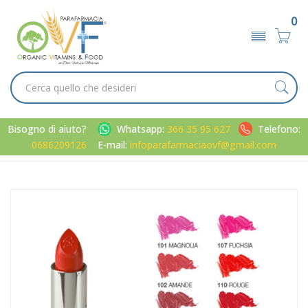
0
Bisogno di aiuto?
Whatsapp:
366 35 95 627
Telefono:
0686209126
E-mail:
infoparafarmaciaovf@gmail.com
Home
Catalogo
/
Viso
/
Trucco
Bionike Linea Defence Color Labbra Lip Velvet Rossetto
Colore Intenso 107 Fuchsi