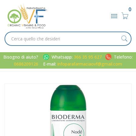
0
Bisogno di aiuto?
Whatsapp:
366 35 95 627
Telefono:
0686209126
E-mail:
infoparafarmaciaovf@gmail.com
Home
Catalogo
/
Capelli
Bioderma Linea Capelli e Cuoio Capelluto Nodè A Shampoo
Lenitivo Delicato 400 ml