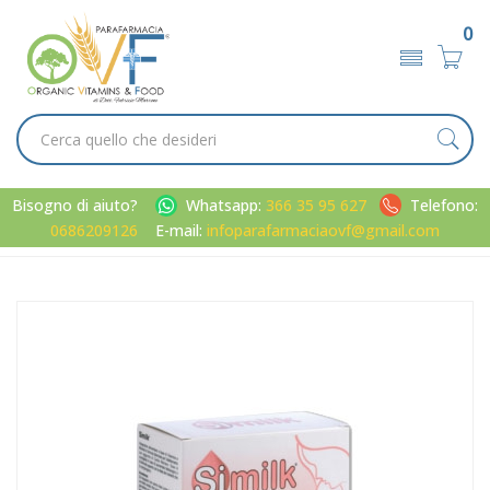
0
Bisogno di aiuto?
Whatsapp:
366 35 95 627
Telefono:
0686209126
E-mail:
infoparafarmaciaovf@gmail.com
Home
Catalogo
/
Minerali / Vitamine / Aminoacidi
Bio Therapic Linea Gravidanza Similk Integratore Alimentare
30 Buste