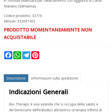
in formula bilanciata per l’allattamento con aggiunta di Cardo
Mariano (Silimarina).
Codice prodotto: 32716
Minsan:
932091453
PRODOTTO MOMENTANEAMENTE NON
ACQUISTABILE
Facebook
WhatsApp
Telegram
Pinterest
Descrizione
Informazioni sulla spedizione
Indicazioni Generali
Bio Therapic è una azienda che si occupa della salute e
del benessere dell’individuo attraverso un’ampia offerta di