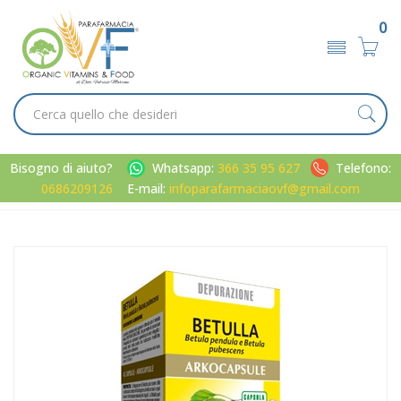
0
Bisogno di aiuto?
Whatsapp:
366 35 95 627
Telefono:
0686209126
E-mail:
infoparafarmaciaovf@gmail.com
Home
Catalogo
/
Metabolismo
Arkocapsule Linea Ritenzione Idrica Betulla Drenante
Integratore 45 Capsule