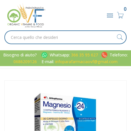
0
Bisogno di aiuto?
Whatsapp:
366 35 95 627
Telefono:
0686209126
E-mail:
infoparafarmaciaovf@gmail.com
Home
Catalogo
/
sali minerali
Arkocapsule Linea Minerali Magnesio 24 Integratore
Alimentare 60 Capsule