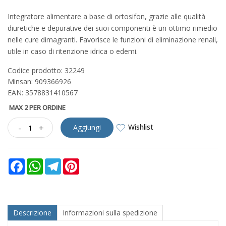
Integratore alimentare a base di ortosifon, grazie alle qualità
diuretiche e depurative dei suoi componenti è un ottimo rimedio
nelle cure dimagranti. Favorisce le funzioni di eliminazione renali,
utile in caso di ritenzione idrica o edemi.
Codice prodotto: 32249
Minsan:
909366926
EAN: 3578831410567
MAX 2 PER ORDINE
Wishlist
-
+
Aggiungi
Facebook
WhatsApp
Telegram
Pinterest
Descrizione
Informazioni sulla spedizione