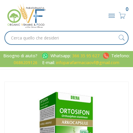
0
Bisogno di aiuto?
Whatsapp:
366 35 95 627
Telefono:
0686209126
E-mail:
infoparafarmaciaovf@gmail.com
Home
Catalogo
/
Metabolismo
Arkocapsule Linea Drenante Ortosifon Integratore Alimentare
45 Capsule