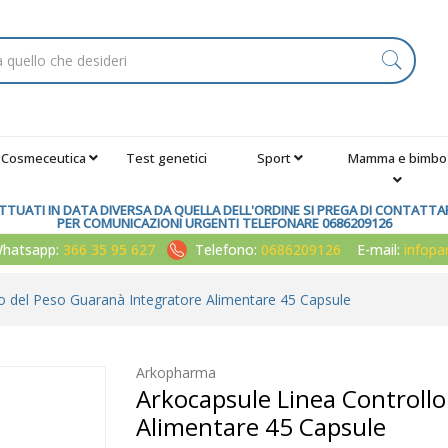
Cosmeceutica
Test genetici
Sport
Mamma e bimbo
TUATI IN DATA DIVERSA DA QUELLA DELL'ORDINE SI PREGA DI CONTATTARE
PER COMUNICAZIONI URGENTI TELEFONARE 0686209126
atsapp:
366 35 95 627
Telefono:
0686209126
E-mail:
infop
o del Peso Guaranà Integratore Alimentare 45 Capsule
Arkopharma
Arkocapsule Linea Controllo
Alimentare 45 Capsule