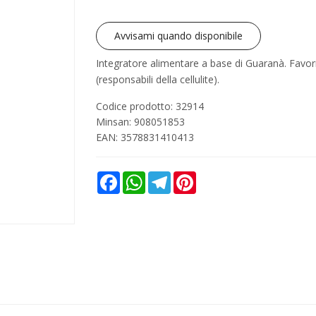
Avvisami quando disponibile
Integratore alimentare a base di Guaranà. Favorisc
(responsabili della cellulite).
Codice prodotto: 32914
Minsan:
908051853
EAN: 3578831410413
Facebook
WhatsApp
Telegram
Pinterest