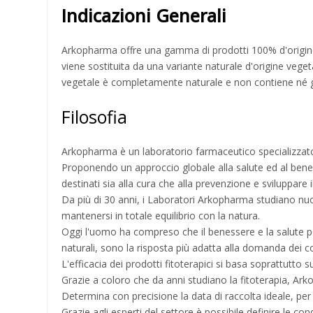
Indicazioni Generali
Arkopharma offre una gamma di prodotti 100% d'origine veg
viene sostituita da una variante naturale d'origine vegeta
vegetale è completamente naturale e non contiene né gl
Filosofia
Arkopharma è un laboratorio farmaceutico specializzato ne
Proponendo un approccio globale alla salute ed al benes
destinati sia alla cura che alla prevenzione e sviluppar
Da più di 30 anni, i Laboratori Arkopharma studiano nuo
mantenersi in totale equilibrio con la natura.
Oggi l'uomo ha compreso che il benessere e la salute posso
naturali, sono la risposta più adatta alla domanda dei 
L'efficacia dei prodotti fitoterapici si basa soprattutto s
Grazie a coloro che da anni studiano la fitoterapia, Arko
Determina con precisione la data di raccolta ideale, per 
Grazie agli esperti del settore è possibile definire le con