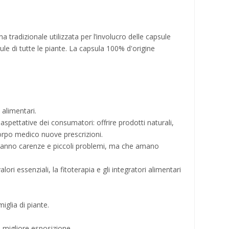
 tradizionale utilizzata per l’involucro delle capsule
lule di tutte le piante. La capsula 100% d'origine
 alimentari.
pettative dei consumatori: offrire prodotti naturali,
corpo medico nuove prescrizioni.
he hanno carenze e piccoli problemi, ma che amano
ri essenziali, la fitoterapia e gli integratori alimentari
iglia di piante.
la migliore esposizione.