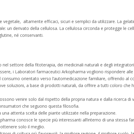
etale, altamente efficaci, sicuri e semplici da utilizzare. La gelatina
le: un derivato della cellulosa. La cellulosa circonda e protegge le cel
utine, né conservanti.
l settore della fitoterapia, dei medicinali naturali e degli integratori
sere, i Laboratori farmaceutici Arkopharma vogliono rispondere alle as
e il consumo orientato verso l’automedicazione familiare, offrendo al 
ve soluzioni, a base di prodotti naturali, da offrire a tutti coloro c
no venire solo dal rispetto della propria natura e dalla ricerca di valo
consumatori che seguono questa filosofia.
u una attenta scelta delle piante utilizzate nella preparazione.
pharma conosce le specie più interessanti all’interno di una stessa fam
ottenere solo il meglio.
dizioni di coltura più favorevoli, la migliore regione, il migliore suolo, 