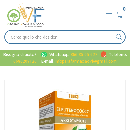
0
Bisogno di aiuto?
Whatsapp:
366 35 95 627
Telefono:
0686209126
E-mail:
infoparafarmaciaovf@gmail.com
Home
Catalogo
/
Metabolismo
Arkocapsule Linea Benessere Energia Eleuterococco
Integratore 45 Capsule