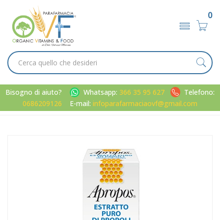
0
Bisogno di aiuto?
Whatsapp:
366 35 95 627
Telefono:
0686209126
E-mail:
infoparafarmaciaovf@gmail.com
Home
Catalogo
/
Metabolismo
Apropos Linea Protezione Inverno Estratto Puro di Propoli
Integratore 20 ml