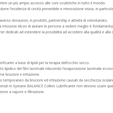
ntire un più ampio accesso alle cure oculistiche in tutto il mondo.
idurre l'incidenza di cecità prevenibile e minorazione visiva, in particol
rso donazioni, in prodotti, partnership e attività di volontariato.
a missione Alcon di aiutare le persone a vedere meglio è fondamentale 
r dedicati ad estendere la possibilità ad accedere alla qualità e alla cu
ficante a base di lipidi per la terapia dell’occhio secco.
rato lipidico del film lacrimale riducendo l’evaporazione lacrimale eccess
e bruciore e irritazione.
evo temporaneo da bruciore ed irritazione causati da secchezza ocular
tenuti in Systane BALANCE Collirio Lubrificante non devono usare qu
ione a vapore e filtrazione.