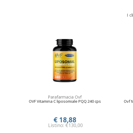
I c
Parafarmacia Ovf
OVF Vitamina C liposomiale PQQ 240 cps
Ovf 
€ 18,88
Listino: €130,00