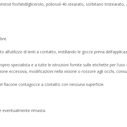
miristoil fosfatidilglicerolo, poliossil-40-stearato, sorbitano tristear
ebre.
o all’utilizzo di lenti a contatto, instillando le gocce prima dell’applic
oprio specialista e a tutte le istruzioni fornite sulle etichette per l'us
ione eccessiva, modificazioni nella visione o rossore agli occhi, consul
el flacone contagocce a contatto con nessuna superficie.
ne eventualmente rimasta.