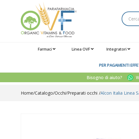
Farmaci
Linea OVF
Integratori
PER PAGAMENTI EFFET
Bisogno di aiuto?
Wh
Home
Catalogo
/
Occhi
/
Preparati occhi
Alcon Italia Linea 