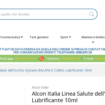
Cosmeceutica
Test genetici
Sport
Mamma e bimbo
TUATI IN DATA DIVERSA DA QUELLA DELL'ORDINE SI PREGA DI CONTATTARE
PER COMUNICAZIONI URGENTI TELEFONARE 0686209126
atsapp:
366 35 95 627
Telefono:
0686209126
E-mail:
infop
Salute dell'Occhio Systane BALANCE Collirio Lubrificante 10ml
Alcon Italia
Alcon Italia Linea Salute de
Lubrificante 10ml