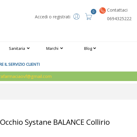
Contattaci
0
Accedi o registrati
0694325222
Sanitaria
Marchi
Blog
 IL SERVIZIO CLIENTI
arafarmaciaovf@gmail.com
ll'Occhio Systane BALANCE Collirio