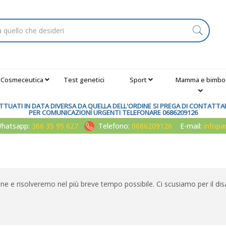
Cosmeceutica
Test genetici
Sport
Mamma e bimbo
TUATI IN DATA DIVERSA DA QUELLA DELL'ORDINE SI PREGA DI CONTATTARE
PER COMUNICAZIONI URGENTI TELEFONARE 0686209126
atsapp:
366 35 95 627
Telefono:
0686209126
E-mail:
infop
one e risolveremo nel più breve tempo possibile. Ci scusiamo per il dis