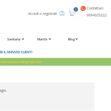
Contattaci
0
Accedi o registrati
0694325222
Sanitaria
Marchi
Blog
 IL SERVIZIO CLIENTI
arafarmaciaovf@gmail.com
agio.