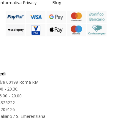
Informativa Privacy
Blog
edi
2 d/e 00199 Roma RM
30 - 20.30;
6.00 - 20.00
4325222
6209126
aliano / S. Emerenziana