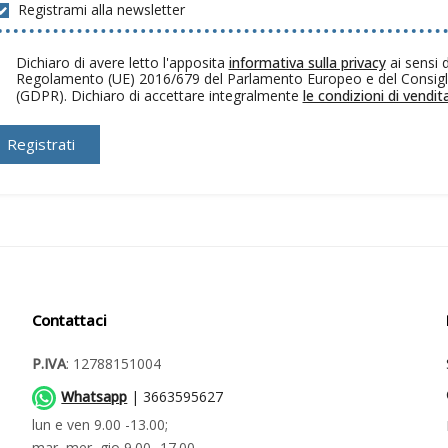
Registrami alla newsletter
Dichiaro di avere letto l'apposita
informativa sulla privacy
ai sensi d
Regolamento (UE) 2016/679 del Parlamento Europeo e del Consigl
(GDPR). Dichiaro di accettare integralmente
le condizioni di vendita
Registrati
Contattaci
P.IVA
: 12788151004
Whatsapp
| 3663595627
lun e ven 9.00 -13.00;
mar, mer, gio 9.00 -17.00