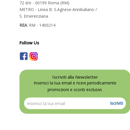
72 d/e - 00199 Roma (RM)
METRO - Linea B: S.Agnese-Annibaliano /
S. Emerenziana
REA
: RM - 1400214
Follow Us
Iscriviti alla Newsletter
Inserisci la tua email e ricevi periodicamente
promozioni e sconti esclusivi.
Iscriviti