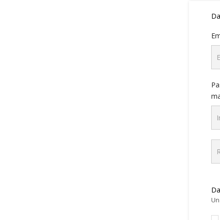
Da
Em
Pa
ma
Da
Un 