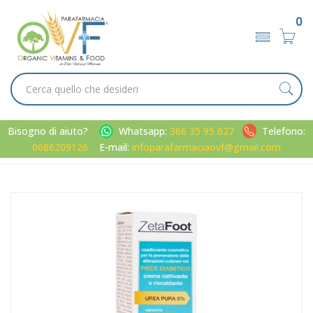
0
Bisogno di aiuto?
Whatsapp:
366 35 95 627
Telefono:
0686209126
E-mail:
infoparafarmaciaovf@gmail.com
Home
Catalogo
/
Corpo
/
Piedi
ZetaFoot Linea Cura del Piedi Crema Riattivante Riscaldante
per Piede Diabetico