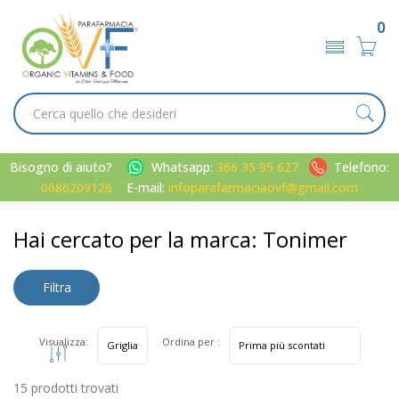
0
Bisogno di aiuto?
Whatsapp:
366 35 95 627
Telefono:
0686209126
E-mail:
infoparafarmaciaovf@gmail.com
Home
Marche parafarmaci
Tonimer
Hai cercato per la marca: Tonimer
Filtra
risultati
Visualizza:
Ordina per :
15 prodotti trovati