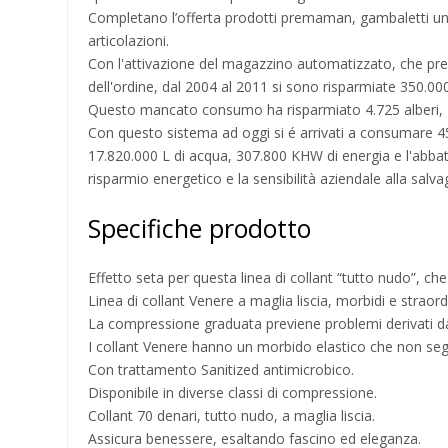
Completano l’offerta prodotti premaman, gambaletti unisex
articolazioni.
Con l'attivazione del magazzino automatizzato, che pre
dell'ordine, dal 2004 al 2011 si sono risparmiate 350.00
Questo mancato consumo ha risparmiato 4.725 alberi, 1
Con questo sistema ad oggi si é arrivati a consumare 4
17.820.000 L di acqua, 307.800 KHW di energia e l'abbat
risparmio energetico e la sensibilità aziendale alla salv
Specifiche prodotto
Effetto seta per questa linea di collant “tutto nudo”, c
Linea di collant Venere a maglia liscia, morbidi e strao
La compressione graduata previene problemi derivati da 
I collant Venere hanno un morbido elastico che non segn
Con trattamento Sanitized antimicrobico.
Disponibile in diverse classi di compressione.
Collant 70 denari, tutto nudo, a maglia liscia.
Assicura benessere, esaltando fascino ed eleganza.