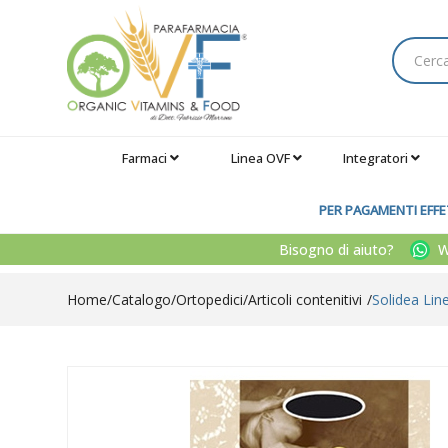
Farmaci
Linea OVF
Integratori
PER PAGAMENTI EFFET
Bisogno di aiuto?
Wh
Home
Catalogo
/
Ortopedici
/
Articoli contenitivi
Solidea Lin