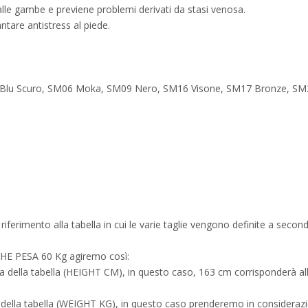
le gambe e previene problemi derivati da stasi venosa.
ntare antistress al piede.
 Blu Scuro, SM06 Moka, SM09 Nero, SM16 Visone, SM17 Bronze, S
re riferimento alla tabella in cui le varie taglie vengono definite a sec
CHE PESA 60 Kg agiremo così:
ra della tabella (HEIGHT CM), in questo caso, 163 cm corrisponderà all’
o della tabella (WEIGHT KG), in questo caso prenderemo in considerazio