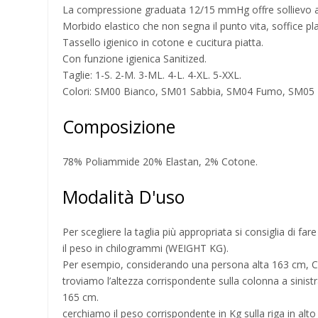
La compressione graduata 12/15 mmHg offre sollievo al
Morbido elastico che non segna il punto vita, soffice pla
Tassello igienico in cotone e cucitura piatta.
Con funzione igienica Sanitized.
Taglie: 1-S. 2-M. 3-ML. 4-L. 4-XL. 5-XXL.
Colori: SM00 Bianco, SM01 Sabbia, SM04 Fumo, SM05
Composizione
78% Poliammide 20% Elastan, 2% Cotone.
Modalità D'uso
Per scegliere la taglia più appropriata si consiglia di fa
il peso in chilogrammi (WEIGHT KG).
Per esempio, considerando una persona alta 163 cm, 
troviamo l’altezza corrispondente sulla colonna a sinist
165 cm.
cerchiamo il peso corrispondente in Kg sulla riga in alt