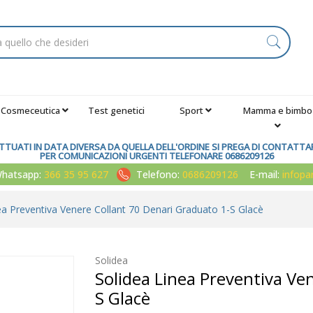
Cosmeceutica
Test genetici
Sport
Mamma e bimbo
TUATI IN DATA DIVERSA DA QUELLA DELL'ORDINE SI PREGA DI CONTATTARE
PER COMUNICAZIONI URGENTI TELEFONARE 0686209126
atsapp:
366 35 95 627
Telefono:
0686209126
E-mail:
infop
ea Preventiva Venere Collant 70 Denari Graduato 1-S Glacè
Solidea
Solidea Linea Preventiva Ve
S Glacè