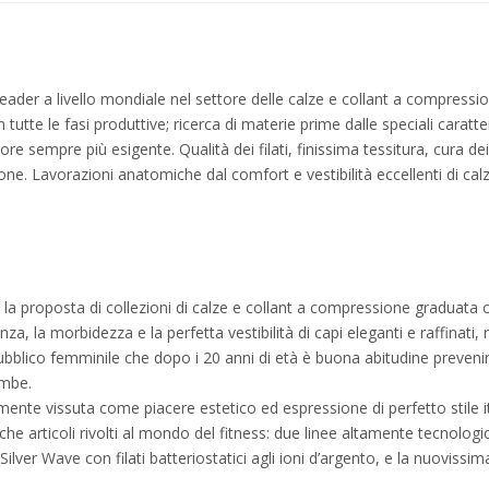
i è leader a livello mondiale nel settore delle calze e collant a compre
 tutte le fasi produttive; ricerca di materie prime dalle speciali caratte
re sempre più esigente. Qualità dei filati, finissima tessitura, cura 
one. Lavorazioni anatomiche dal comfort e vestibilità eccellenti di calz
n la proposta di collezioni di calze e collant a compressione graduata 
za, la morbidezza e la perfetta vestibilità di capi eleganti e raffinati, 
ubblico femminile che dopo i 20 anni di età è buona abitudine prevenire
ambe.
mente vissuta come piacere estetico ed espressione di perfetto stile i
 articoli rivolti al mondo del fitness: due linee altamente tecnolog
lver Wave con filati batteriostatici agli ioni d’argento, e la nuovissi