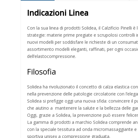
Indicazioni Linea
Con la sua linea di prodotti Solidea, il Calzificio Pinell
strategie: materie prime pregiate e scrupolosi controlli in
nuovi modelli per soddisfare le richieste di un consumato
assortimento modelli eleganti, raffinati, per ogni occasi
dell’elastocompressione.
Filosofia
Solidea ha rivoluzionato il concetto di calza elastica co
nella prevenzione delle patologie circolatorie con l’elegan
Solidea si prefigge oggi una nuova sfida: convincere il p
che aiutino a mantenere la salute e la bellezza delle g
Oggi, grazie a Solidea, la prevenzione può essere felice
La gamma di prodotti a marchio Solidea comprende anche
con la speciale tessitura ad onda micromassaggiante e Si
sportiva unisex a compressione graduata.