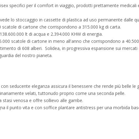
 specifici per il comfort in viaggio, prodotti prettamente medicali e t
vede lo stoccaggio in cassette di plastica ad uso permanente dalle qu
0 scatole di cartone che corrispondono a 315.000 kg di carta.
38.600.000 lt di acqua e 2.394.000 KHW di energia.
5.000 scatole di cartone in meno all'anno che corrispondono a 40.500
timento di 608 alberi. Solidea, in progressiva espansione sui mercati
aguardia del nostro pianeta.
he con seducente eleganza assicura il benessere che rende più belle le
rdinariamente velati, tuttonudo proprio come una seconda pelle.
stasi venosa e offre sollievo alle gambe.
a il punto vita e con soffice plantare antistress per una morbida ba