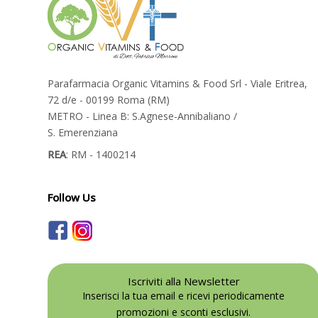
Parafarmacia Organic Vitamins & Food Srl - Viale Eritrea,
72 d/e - 00199 Roma (RM)
METRO - Linea B: S.Agnese-Annibaliano /
S. Emerenziana
REA
: RM - 1400214
Follow Us
Iscriviti alla Newsletter
Inserisci la tua email e ricevi periodicamente
promozioni e sconti esclusivi.