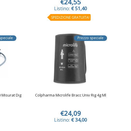
€24,55
Listino:
€ 51,40
SPEDIZIONE GRATUITA!
speciale
Prezzo speciale
 Misurat Dig
Colpharma Microlife Bracc Univ Rig 4g Ml
€24,09
Listino:
€ 34,00