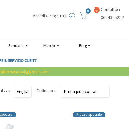
Contattaci
0
Accedi o registrati
0694325222
Sanitaria
Marchi
Blog
 IL SERVIZIO CLIENTI
arafarmaciaovf@gmail.com
alizza:
Ordina per :
speciale
Prezzo speciale