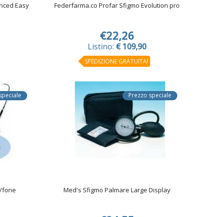
anced Easy
Federfarma.co Profar Sfigmo Evolution pro
€22,26
Listino:
€ 109,90
SPEDIZIONE GRATUITA!
speciale
Prezzo speciale
/fone
Med's Sfigmo Palmare Large Display