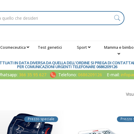
Cosmeceutica
Test genetici
Sport
Mamma e bimbo
TUATI IN DATA DIVERSA DA QUELLA DELL'ORDINE SI PREGA DI CONTATTARE
PER COMUNICAZIONI URGENTI TELEFONARE 0686209126
atsapp:
366 35 95 627
Telefono:
0686209126
E-mail:
infop
Visu
Prezzo speciale
Prezzo 