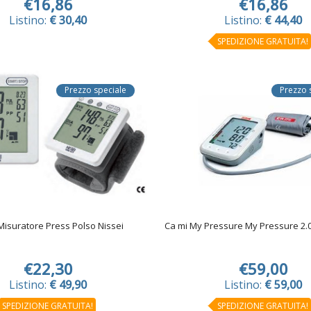
€16,86
€16,86
Listino:
€ 30,40
Listino:
€ 44,40
SPEDIZIONE GRATUITA!
Prezzo speciale
Prezzo 
Misuratore Press Polso Nissei
Ca mi My Pressure My Pressure 2.0
€22,30
€59,00
Listino:
€ 49,90
Listino:
€ 59,00
SPEDIZIONE GRATUITA!
SPEDIZIONE GRATUITA!