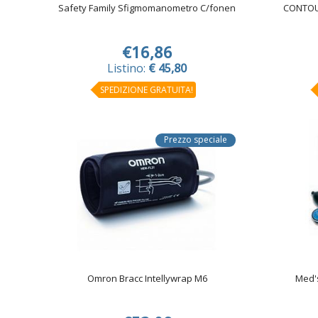
Safety Family Sfigmomanometro C/fonen
CONTOU
€16,86
Listino:
€ 45,80
SPEDIZIONE GRATUITA!
Prezzo speciale
Omron Bracc Intellywrap M6
Med'