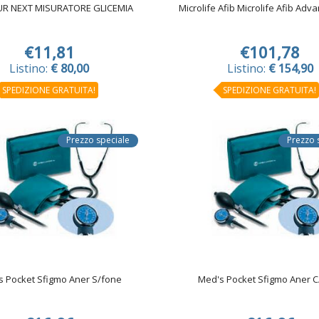
R NEXT MISURATORE GLICEMIA
Microlife Afib Microlife Afib Adv
€11,81
€101,78
Listino:
€ 80,00
Listino:
€ 154,90
SPEDIZIONE GRATUITA!
SPEDIZIONE GRATUITA!
Prezzo speciale
Prezzo 
s Pocket Sfigmo Aner S/fone
Med's Pocket Sfigmo Aner C