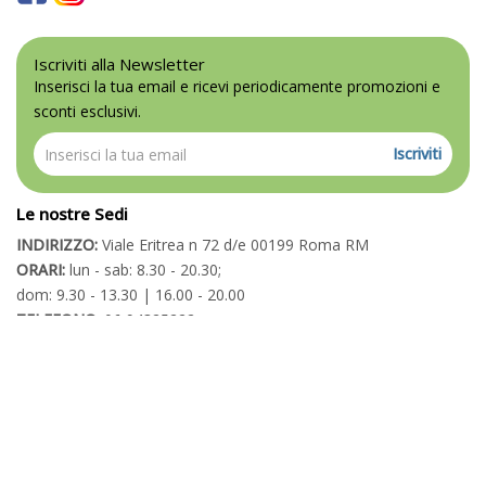
Iscriviti alla Newsletter
Inserisci la tua email e ricevi periodicamente promozioni e
sconti esclusivi.
Iscriviti
Le nostre Sedi
INDIRIZZO:
Viale Eritrea n 72 d/e 00199 Roma RM
ORARI:
lun - sab: 8.30 - 20.30;
dom: 9.30 - 13.30 | 16.00 - 20.00
TELEFONO:
06 94325222
TELEFONO:
06 86209126
METRO - Linea B:
S.Agnese-Annibaliano / S. Emerenziana
Powered By
Migliorshop
® 2006 - 2026