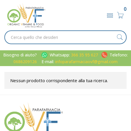
0
Bisogno di aiuto?
Whatsapp:
366 35 95 627
Telefono:
0686209126
E-mail:
infoparafarmaciaovf@gmail.com
Nessun prodotto corrispondente alla tua ricerca.