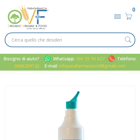
0
Bisogno di aiuto?
Whatsapp:
366 35 95 627
Telefono:
0686209126
E-mail:
infoparafarmaciaovf@gmail.com
Home
Catalogo
/
D.P.I.
Physiomer Linea Pulizia e Salute del Naso Soluzione Spray
Getto Forte 210 ml