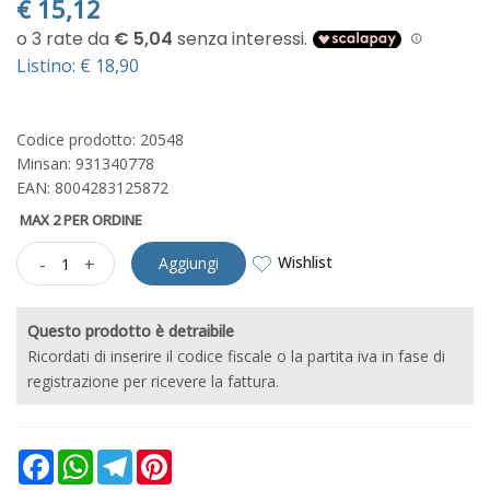
€
15,12
Listino: € 18,90
Codice prodotto: 20548
Minsan:
931340778
EAN: 8004283125872
MAX 2 PER ORDINE
Wishlist
-
+
Aggiungi
Questo prodotto è detraibile
Ricordati di inserire il codice fiscale o la partita iva in fase di
registrazione per ricevere la fattura.
Facebook
WhatsApp
Telegram
Pinterest