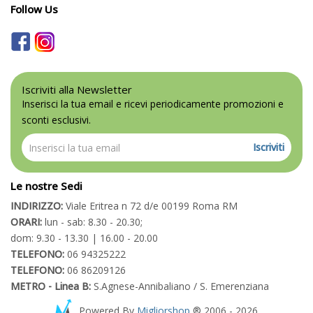
Follow Us
Iscriviti alla Newsletter
Inserisci la tua email e ricevi periodicamente promozioni e
sconti esclusivi.
Iscriviti
Le nostre Sedi
INDIRIZZO:
Viale Eritrea n 72 d/e 00199 Roma RM
ORARI:
lun - sab: 8.30 - 20.30;
dom: 9.30 - 13.30 | 16.00 - 20.00
TELEFONO:
06 94325222
TELEFONO:
06 86209126
METRO - Linea B:
S.Agnese-Annibaliano / S. Emerenziana
Powered By
Migliorshop
® 2006 - 2026