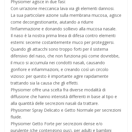
Physiomer agisce in due fasi:
Con un’azione meccanica lava via gli elementi dannosi.
La sua particolare azione sulla membrana mucosa, agisce
come decongestionante, aiutando a ridurre
l’infiammazione e donando sollievo alla mucosa nasale.
Il naso è la nostra prima linea di difesa contro elementi
esterni: secerne costantemente muco per proteggersi.
Quando gli attacchi sono troppo forti per il sistema
difensivo del naso, che non funziona più come dovrebbe,
il muco si accumula nei condotti nasali, causando
gonfiore e infiammazioni, e creando così un circolo
vizioso: per questo è importante agire rapidamente
trattando sia la causa che gli effetti.
Physiomer offre una scelta fra diverse modalità di
diffusione che hanno intensità differenti in base al tipo e
alla quantità delle secrezioni nasali da trattare.
Physiomer Spray Delicato e Getto Normale per secrezioni
fluide.
Physiomer Getto Forte per secrezioni dense e/o
purulente (che contengono pus), per adulti e bambini