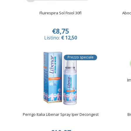
Fluirespira Sol Fisiol 30fl
Aboca
€8,75
Listino:
€ 12,50
Prezzo speciale
Im
Perrigo Italia Libenar Spray Iper Decongest
Br