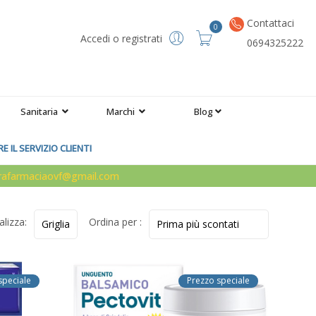
Contattaci
0
Accedi o registrati
0694325222
Sanitaria
Marchi
Blog
 IL SERVIZIO CLIENTI
arafarmaciaovf@gmail.com
alizza:
Ordina per :
speciale
Prezzo speciale