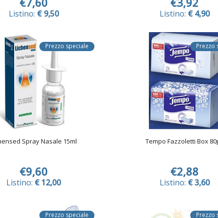
€7,60
€3,92
Listino:
€ 9,50
Listino:
€ 4,90
Prezzo speciale
Prezzo 
hensed Spray Nasale 15ml
Tempo Fazzoletti Box 80
€9,60
€2,88
Listino:
€ 12,00
Listino:
€ 3,60
Prezzo speciale
Prezzo 