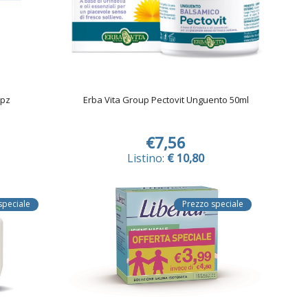
9pz
Erba Vita Group Pectovit Unguento 50ml
€7,56
Listino:
€ 10,80
speciale
Prezzo speciale