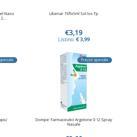
del Naso
Libenar 15flx5ml Sol Iso Tp
2...
€3,19
Listino:
€ 3,99
speciale
Prezzo speciale
piu'
Dompe' Farmaceutici Argotone 0 12 Spray
Nasale