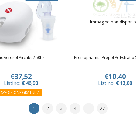
Immagine non disponib
ic Aerosol Aircube2 50hz
Promopharma Propol Ac Estratto 
€37,52
€10,40
Listino:
€ 46,90
Listino:
€ 13,00
SPEDIZIONE GRATUITA!
1
2
3
4
..
27