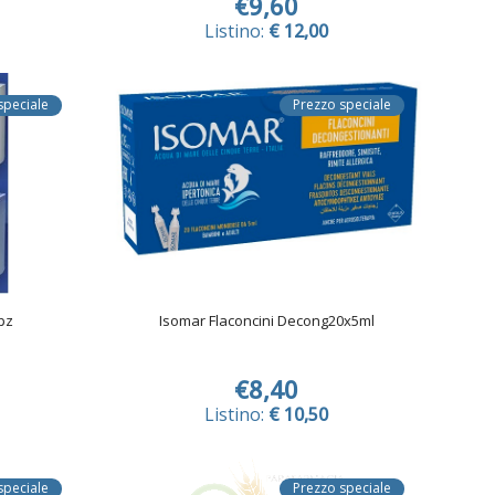
€9,60
Listino:
€ 12,00
speciale
Prezzo speciale
pz
Isomar Flaconcini Decong20x5ml
€8,40
Listino:
€ 10,50
speciale
Prezzo speciale