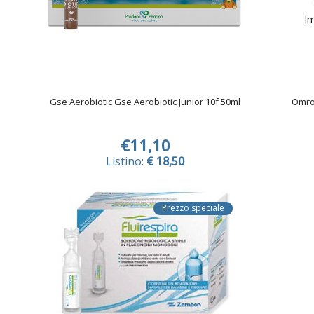
Im
Gse Aerobiotic Gse Aerobiotic Junior 10f 50ml
Omro
€11,10
Listino:
€ 18,50
Prezzo speciale