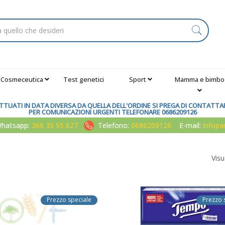
Cosmeceutica
Test genetici
Sport
Mamma e bimbo
TUATI IN DATA DIVERSA DA QUELLA DELL'ORDINE SI PREGA DI CONTATTARE
PER COMUNICAZIONI URGENTI TELEFONARE 0686209126
atsapp:
366 35 95 627
Telefono:
0686209126
E-mail:
infop
Visu
Prezzo speciale
Prezzo 