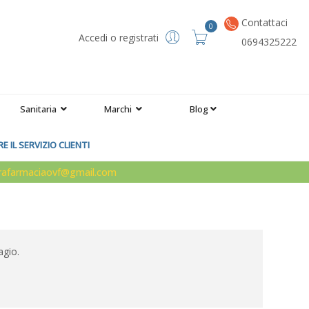
Contattaci
0
Accedi o registrati
0694325222
Sanitaria
Marchi
Blog
 IL SERVIZIO CLIENTI
arafarmaciaovf@gmail.com
agio.