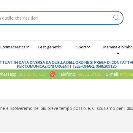
Cosmeceutica
Test genetici
Sport
Mamma e bimbo
TUATI IN DATA DIVERSA DA QUELLA DELL'ORDINE SI PREGA DI CONTATTARE
PER COMUNICAZIONI URGENTI TELEFONARE 0686209126
atsapp:
366 35 95 627
Telefono:
0686209126
E-mail:
infop
one e risolveremo nel più breve tempo possibile. Ci scusiamo per il dis