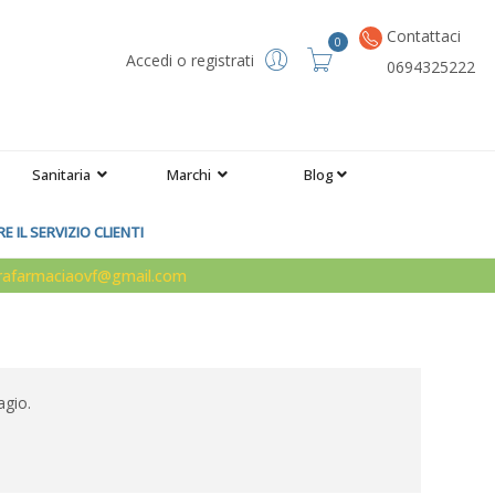
Contattaci
0
Accedi o registrati
0694325222
Sanitaria
Marchi
Blog
 IL SERVIZIO CLIENTI
arafarmaciaovf@gmail.com
agio.