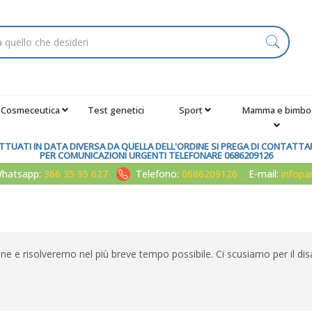
Cosmeceutica
Test genetici
Sport
Mamma e bimbo
TUATI IN DATA DIVERSA DA QUELLA DELL'ORDINE SI PREGA DI CONTATTARE
PER COMUNICAZIONI URGENTI TELEFONARE 0686209126
atsapp:
366 35 95 627
Telefono:
0686209126
E-mail:
infop
one e risolveremo nel più breve tempo possibile. Ci scusiamo per il dis