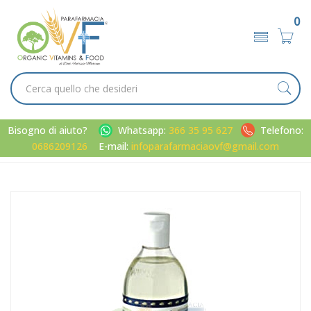
0
Bisogno di aiuto?
Whatsapp:
366 35 95 627
Telefono:
0686209126
E-mail:
infoparafarmaciaovf@gmail.com
Home
Catalogo
/
Corpo
/
Igiene corpo
L'Amande Linea Marsiglia Shampoo Doccia Idratante Corpo e
Capelli 250 ml