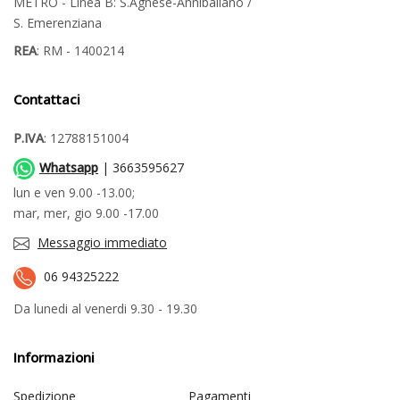
METRO - Linea B: S.Agnese-Annibaliano /
S. Emerenziana
REA
: RM - 1400214
Contattaci
P.IVA
: 12788151004
Whatsapp
| 3663595627
lun e ven 9.00 -13.00;
mar, mer, gio 9.00 -17.00
Messaggio immediato
06 94325222
Da lunedi al venerdi 9.30 - 19.30
Informazioni
Spedizione
Pagamenti