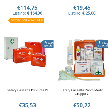
€114,75
€19,45
Listino:
€ 164,30
Listino:
€ 25,00
SPEDIZIONE GRATUITA!
Prezzo
Prezzo
speciale
special
Safety Cassetta Ps Vuota Pl
Safety Cassetta Pacco Medic
Gruppo C
€35,53
€50,22