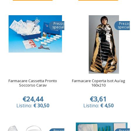
Prezzo
Prezzo
speciale
special
Farmacare Cassetta Pronto
Farmacare Coperta Isot Au/ag
Soccorso Carav
160x210
€24,44
€3,61
Listino:
€ 30,50
Listino:
€ 4,50
Prezzo
Prezzo