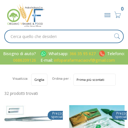
0
Bisogno di aiuto?
Whatsapp:
366 35 95 627
Telefono:
0686209126
E-mail:
infoparafarmaciaovf@gmail.com
Visualizza:
Ordina per :
32 prodotti trovati
Prezzo
Prezzo
speciale
special