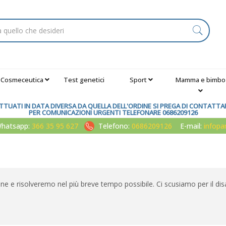
Cosmeceutica
Test genetici
Sport
Mamma e bimbo
TUATI IN DATA DIVERSA DA QUELLA DELL'ORDINE SI PREGA DI CONTATTARE
PER COMUNICAZIONI URGENTI TELEFONARE 0686209126
atsapp:
366 35 95 627
Telefono:
0686209126
E-mail:
infop
one e risolveremo nel più breve tempo possibile. Ci scusiamo per il dis