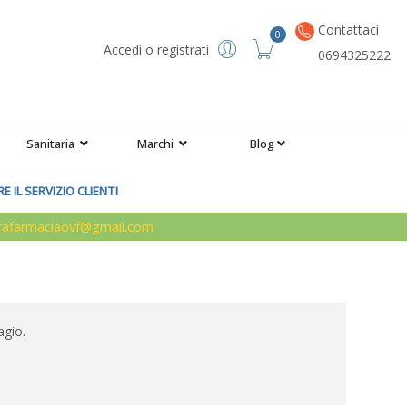
Contattaci
0
Accedi o registrati
0694325222
Sanitaria
Marchi
Blog
 IL SERVIZIO CLIENTI
arafarmaciaovf@gmail.com
agio.