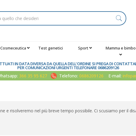
Cosmeceutica
Test genetici
Sport
Mamma e bimbo
TUATI IN DATA DIVERSA DA QUELLA DELL'ORDINE SI PREGA DI CONTATTARE
PER COMUNICAZIONI URGENTI TELEFONARE 0686209126
atsapp:
366 35 95 627
Telefono:
0686209126
E-mail:
infop
one e risolveremo nel più breve tempo possibile. Ci scusiamo per il dis