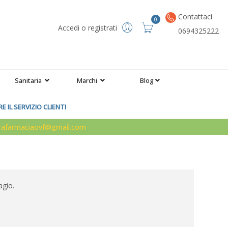
Contattaci
0
Accedi o registrati
0694325222
Sanitaria
Marchi
Blog
 IL SERVIZIO CLIENTI
arafarmaciaovf@gmail.com
agio.