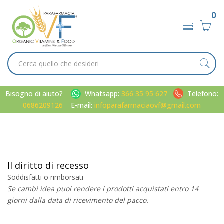
0
Bisogno di aiuto?
Whatsapp:
366 35 95 627
Telefono:
0686209126
E-mail:
infoparafarmaciaovf@gmail.com
Home
Informazioni
Il diritto di recesso
Il diritto di recesso
Soddisfatti o rimborsati
Se cambi idea puoi rendere i prodotti acquistati entro 14
giorni dalla data di ricevimento del pacco.