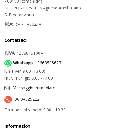
- 00199 Roma (RM)
METRO - Linea B: S.Agnese-Annibaliano /
S. Emerenziana
REA
: RM - 1400214
Contattaci
P.IVA
: 12788151004
Whatsapp
| 3663595627
lun e ven 9.00 -13.00;
mar, mer, gio 9.00 -17.00
Messaggio immediato
06 94325222
Da lunedi al venerdi 9.30 - 19.30
Informazioni