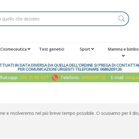
Cosmeceutica
Test genetici
Sport
Mamma e bimbo
TUATI IN DATA DIVERSA DA QUELLA DELL'ORDINE SI PREGA DI CONTATTARE
PER COMUNICAZIONI URGENTI TELEFONARE 0686209126
atsapp:
366 35 95 627
Telefono:
0686209126
E-mail:
infop
one e risolveremo nel più breve tempo possibile. Ci scusiamo per il dis