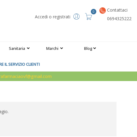
Contattaci
0
Accedi o registrati
0694325222
Sanitaria
Marchi
Blog
 IL SERVIZIO CLIENTI
arafarmaciaovf@gmail.com
agio.