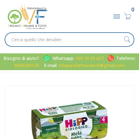
0
Bisogno di aiuto?
Whatsapp:
366 35 95 627
Telefono:
0686209126
E-mail:
infoparafarmaciaovf@gmail.com
Home
Catalogo
/
Infanzia
/
Alimentazione
Hipp Bio Omogeneizzato Mela-Banana mesi 4+