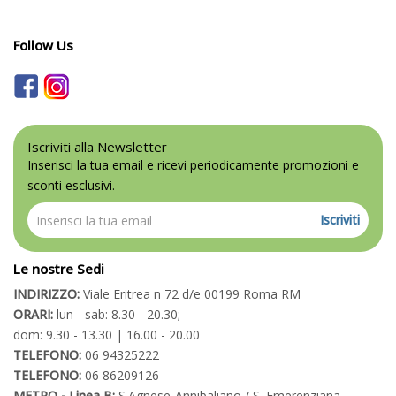
Follow Us
Iscriviti alla Newsletter
Inserisci la tua email e ricevi periodicamente promozioni e
sconti esclusivi.
Iscriviti
Le nostre Sedi
INDIRIZZO:
Viale Eritrea n 72 d/e 00199 Roma RM
ORARI:
lun - sab: 8.30 - 20.30;
dom: 9.30 - 13.30 | 16.00 - 20.00
TELEFONO:
06 94325222
TELEFONO:
06 86209126
METRO - Linea B:
S.Agnese-Annibaliano / S. Emerenziana