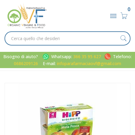
0
Bisogno di aiuto?
Whatsapp:
366 35 95 627
Telefono:
0686209126
E-mail:
infoparafarmaciaovf@gmail.com
Home
Catalogo
/
Infanzia
/
Alimentazione
HiPP Linea Svezzamento Merende base Frutta Mela e Pesca 4
Vasetti da 100 g