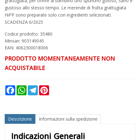
grattugiata, per offrire al bambino uno spuntino goloso, sano e
gustoso allo stesso tempo. Le merende di frutta grattugiata
HiPP sono preparate solo con ingredienti selezionati.
SCADENZA 6/2025
Codice prodotto: 35480
Minsan:
903149045
EAN: 4062300018006
PRODOTTO MOMENTANEAMENTE NON
ACQUISTABILE
Facebook
WhatsApp
Telegram
Pinterest
Descrizione
Informazioni sulla spedizione
Indicazioni Generali