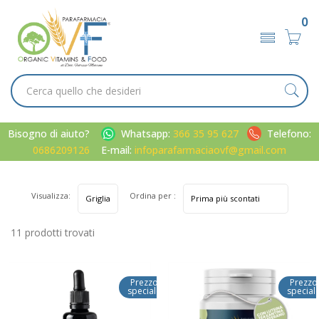
0
Bisogno di aiuto?
Whatsapp:
366 35 95 627
Telefono:
0686209126
E-mail:
infoparafarmaciaovf@gmail.com
Visualizza:
Ordina per :
11 prodotti trovati
Prezzo
Prezzo
speciale
special