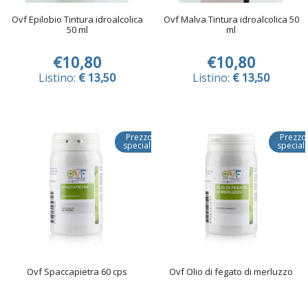
Ovf Epilobio Tintura idroalcolica
Ovf Malva Tintura idroalcolica 50
50 ml
ml
€10,80
€10,80
Listino:
€ 13,50
Listino:
€ 13,50
Prezzo
Prezzo
speciale
special
Ovf Spaccapietra 60 cps
Ovf Olio di fegato di merluzzo