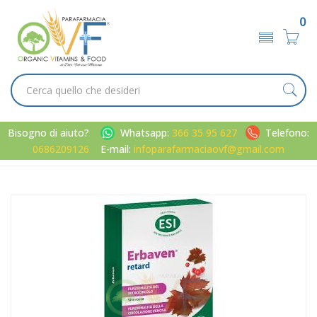
0
Bisogno di aiuto?
Whatsapp:
366 35 95 627
Telefono:
0686209126
E-mail:
infoparafarmaciaovf@gmail.com
Home
Catalogo
/
Metabolismo
Esi Linea Benessere Gambe e Microcircolo Erbaven Retard
Integratore 30 Ovalette