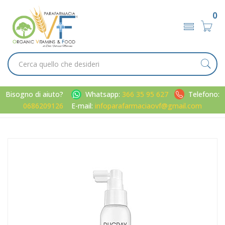
0
Bisogno di aiuto?
Whatsapp:
366 35 95 627
Telefono:
0686209126
E-mail:
infoparafarmaciaovf@gmail.com
Home
Catalogo
/
Capelli
Ducray Linea Fortificante Neoptide Trattamento Anticaduta
Capelli Uomo 100 ml