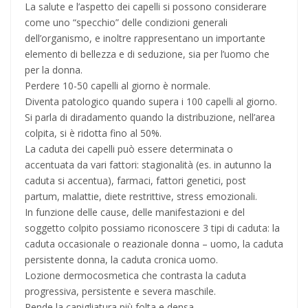
La salute e l’aspetto dei capelli si possono considerare
come uno “specchio” delle condizioni generali
dell’organismo, e inoltre rappresentano un importante
elemento di bellezza e di seduzione, sia per l’uomo che
per la donna.
Perdere 10-50 capelli al giorno è normale.
Diventa patologico quando supera i 100 capelli al giorno.
Si parla di diradamento quando la distribuzione, nell’area
colpita, si è ridotta fino al 50%.
La caduta dei capelli può essere determinata o
accentuata da vari fattori: stagionalità (es. in autunno la
caduta si accentua), farmaci, fattori genetici, post
partum, malattie, diete restrittive, stress emozionali.
In funzione delle cause, delle manifestazioni e del
soggetto colpito possiamo riconoscere 3 tipi di caduta: la
caduta occasionale o reazionale donna – uomo, la caduta
persistente donna, la caduta cronica uomo.
Lozione dermocosmetica che contrasta la caduta
progressiva, persistente e severa maschile.
Rende la capigliatura più folta e densa.