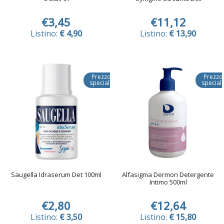
€3,45
€11,12
Listino:
€ 4,90
Listino:
€ 13,90
Prezzo
Prezzo
speciale
special
Saugella Idraserum Det 100ml
Alfasigma Dermon Detergente
Intimo 500ml
€2,80
€12,64
Listino:
€ 3,50
Listino:
€ 15,80