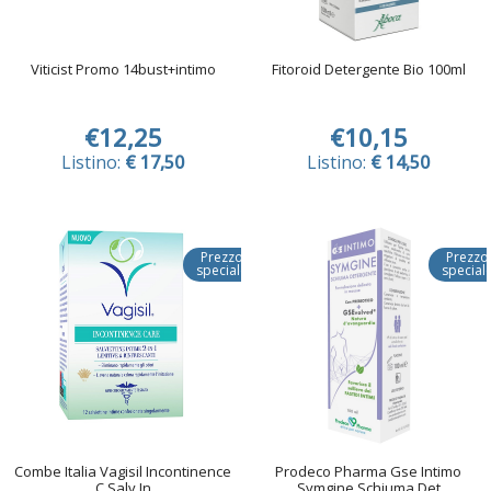
Viticist Promo 14bust+intimo
Fitoroid Detergente Bio 100ml
€12,25
€10,15
Listino:
€ 17,50
Listino:
€ 14,50
Prezzo
Prezzo
speciale
special
Combe Italia Vagisil Incontinence
Prodeco Pharma Gse Intimo
C Salv In
Symgine Schiuma Det