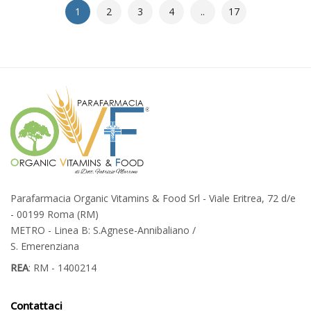
1
2
3
4
..
17
Parafarmacia Organic Vitamins & Food Srl - Viale Eritrea, 72 d/e
- 00199 Roma (RM)
METRO - Linea B: S.Agnese-Annibaliano /
S. Emerenziana
REA
: RM - 1400214
Contattaci