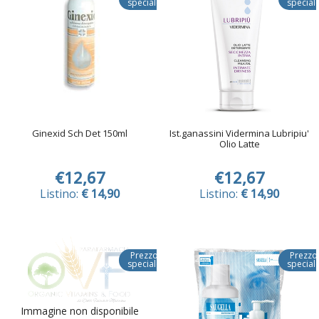
speciale
special
Ginexid Sch Det 150ml
Ist.ganassini Vidermina Lubripiu'
Olio Latte
€12,67
€12,67
Listino:
€ 14,90
Listino:
€ 14,90
Prezzo
Prezzo
speciale
special
Immagine non disponibile