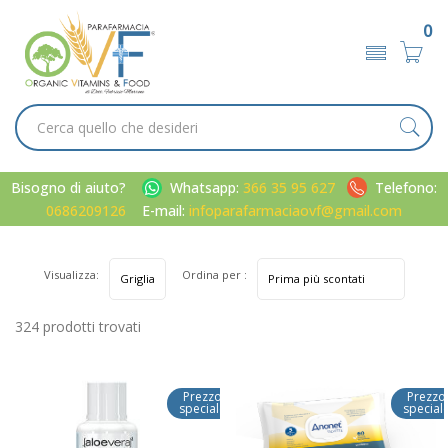
0
Bisogno di aiuto?
Whatsapp:
366 35 95 627
Telefono:
0686209126
E-mail:
infoparafarmaciaovf@gmail.com
Visualizza:
Ordina per :
324 prodotti trovati
Prezzo
Prezzo
speciale
special