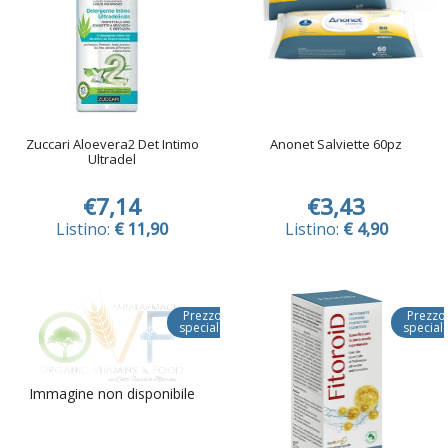
Zuccari Aloevera2 Det Intimo
Anonet Salviette 60pz
Ultradel
€7,14
€3,43
Listino:
€ 11,90
Listino:
€ 4,90
Prezzo
Prezzo
speciale
special
Immagine non disponibile