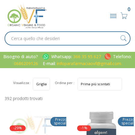
0
Bisogno di aiuto?
Whatsapp:
366 35 95 627
Telefono:
0686209126
E-mail:
infoparafarmaciaovf@gmail.com
Visualizza:
Ordina per :
392 prodotti trovati
Prezzo
Prezzo
speciale
special
-29%
-1%