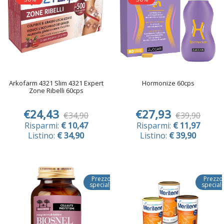
Arkofarm 4321 Slim 4321 Expert
Hormonize 60cps
Zone Ribelli 60cps
€24,43
€27,93
€34,90
€39,90
Risparmi:
€ 10,47
Risparmi:
€ 11,97
Listino:
€ 34,90
Listino:
€ 39,90
Prezzo
Prezzo
speciale
special