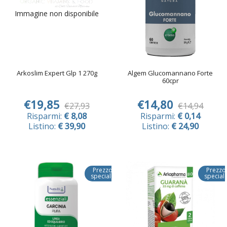
Immagine non disponibile
Arkoslim Expert Glp 1 270g
Algem Glucomannano Forte
60cpr
€19,85
€14,80
€27,93
€14,94
Risparmi:
€ 8,08
Risparmi:
€ 0,14
Listino:
€ 39,90
Listino:
€ 24,90
Prezzo
Prezzo
speciale
special