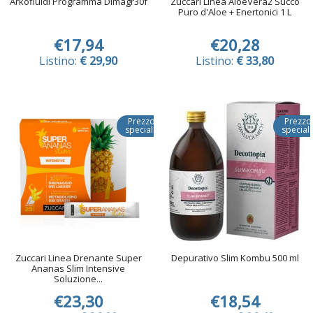
Arkofluidi Programma Dimagr30f
Zuccari Linea AloeVera2 Succo
Puro d'Aloe + Enertonici 1 L
€17,94
€20,28
Listino:
€ 29,90
Listino:
€ 33,80
Prezzo
Prezzo
speciale
special
Zuccari Linea Drenante Super
Depurativo Slim Kombu 500 ml
Ananas Slim Intensive
Soluzione...
€23,30
€18,54