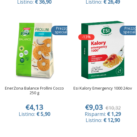
Listino:
€ 36,90
Listino:
€ 26,49
Prezzo
Prezzo
speciale
special
-13%
EnerZona Balance Frollini Cocco
Esi Kalory Emergency 1000 24ov
250 g
€4,13
€9,03
€10,32
Listino:
€ 5,90
Risparmi:
€ 1,29
Listino:
€ 12,90