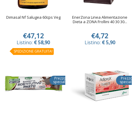
Dimasal Nf Salugea 60cps Veg
EnerZona Linea Alimentazione
Dieta a ZONA Frollini 40 30 30...
€47,12
€4,72
Listino:
€ 58,90
Listino:
€ 5,90
SPEDIZIONE GRATUITA!
Prezzo
Prezzo
speciale
special