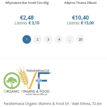
Whynature Bar Sostit Cioc 60g
Adiprox Tisana 20bust
€2,48
€10,40
Listino:
€ 3,10
Listino:
€ 13,00
1
2
3
4
..
20
Parafarmacia Organic Vitamins & Food Srl - Viale Eritrea, 72 d/e