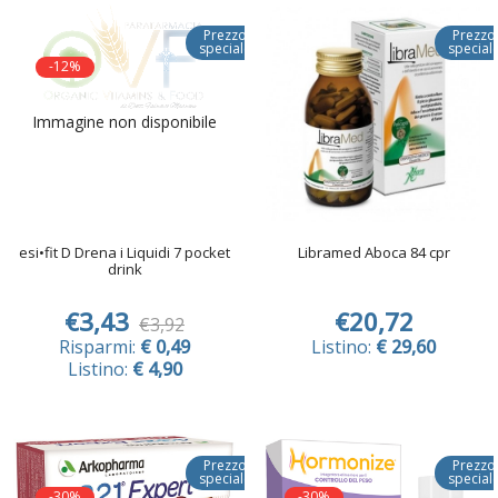
Prezzo
Prezzo
speciale
special
-12%
Immagine non disponibile
esi•fit D Drena i Liquidi 7 pocket
Libramed Aboca 84 cpr
drink
€3,43
€20,72
€3,92
Risparmi:
€ 0,49
Listino:
€ 29,60
Listino:
€ 4,90
Prezzo
Prezzo
speciale
special
-30%
-30%