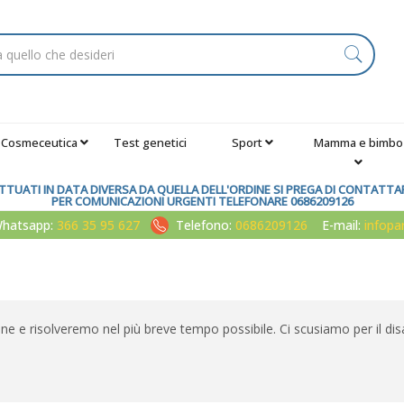
Cosmeceutica
Test genetici
Sport
Mamma e bimbo
TUATI IN DATA DIVERSA DA QUELLA DELL'ORDINE SI PREGA DI CONTATTARE
PER COMUNICAZIONI URGENTI TELEFONARE 0686209126
atsapp:
366 35 95 627
Telefono:
0686209126
E-mail:
infop
one e risolveremo nel più breve tempo possibile. Ci scusiamo per il dis