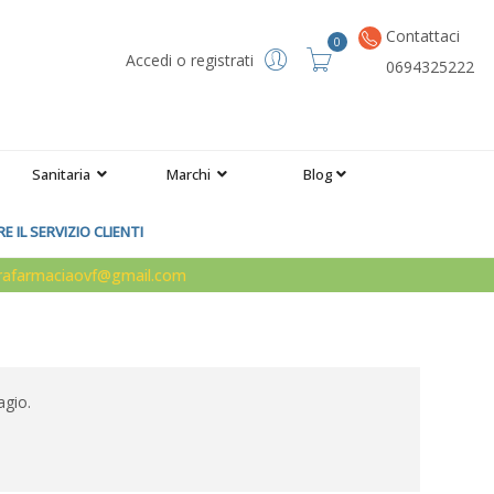
Contattaci
0
Accedi o registrati
0694325222
Sanitaria
Marchi
Blog
 IL SERVIZIO CLIENTI
arafarmaciaovf@gmail.com
agio.