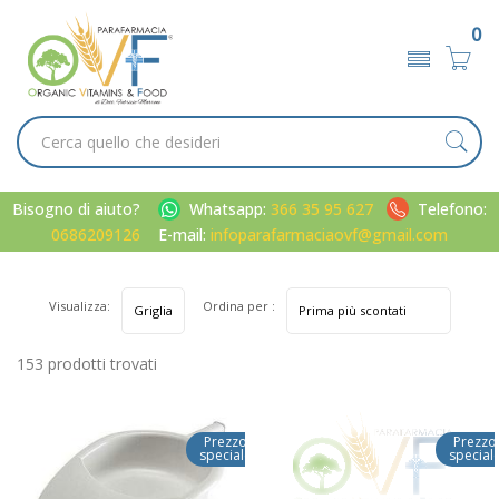
0
Bisogno di aiuto?
Whatsapp:
366 35 95 627
Telefono:
0686209126
E-mail:
infoparafarmaciaovf@gmail.com
Visualizza:
Ordina per :
153 prodotti trovati
Prezzo
Prezzo
speciale
special