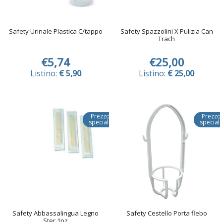
Safety Urinale Plastica C/tappo
Safety Spazzolini X Pulizia Can
Trach
€5,74
€25,00
Listino:
€ 5,90
Listino:
€ 25,00
Prezzo
Prezzo
speciale
special
Safety Abbassalingua Legno
Safety Cestello Porta flebo
Ster 1pz