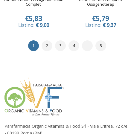
Completi
Ossigenoterap
€5,83
€5,79
Listino:
€ 9,00
Listino:
€ 9,37
1
2
3
4
..
8
Parafarmacia Organic Vitamins & Food Srl - Viale Eritrea, 72 d/e
- 00199 Roma (RM)