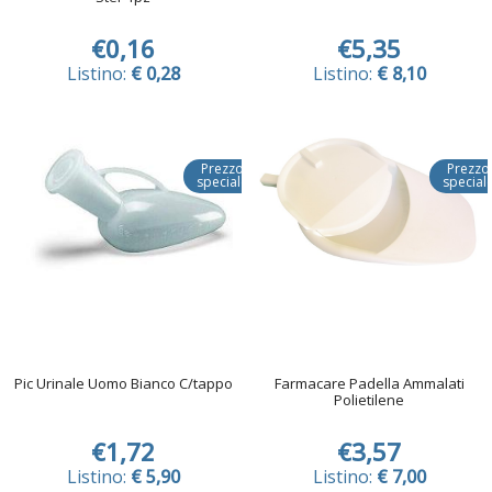
€0,16
€5,35
Listino:
€ 0,28
Listino:
€ 8,10
Prezzo
Prezzo
speciale
special
Pic Urinale Uomo Bianco C/tappo
Farmacare Padella Ammalati
Polietilene
€1,72
€3,57
Listino:
€ 5,90
Listino:
€ 7,00