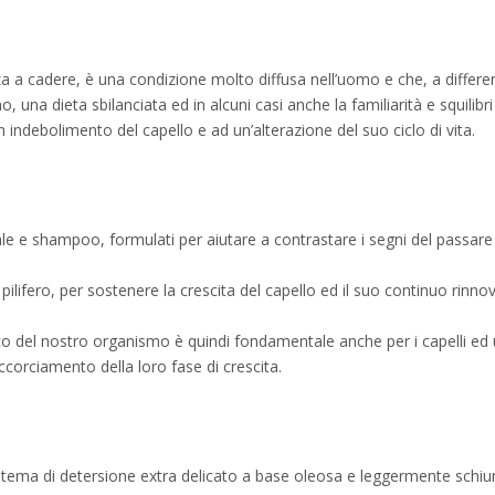
enza a cadere, è una condizione molto diffusa nell’uomo e che, a differe
umo, una dieta sbilanciata ed in alcuni casi anche la familiarità e squi
n indebolimento del capello e ad un’alterazione del suo ciclo di vita.
le e shampoo, formulati per aiutare a contrastare i segni del passare de
lifero, per sostenere la crescita del capello ed il suo continuo rinnovar
 del nostro organismo è quindi fondamentale anche per i capelli ed una
orciamento della loro fase di crescita.
tema di detersione extra delicato a base oleosa e leggermente schi