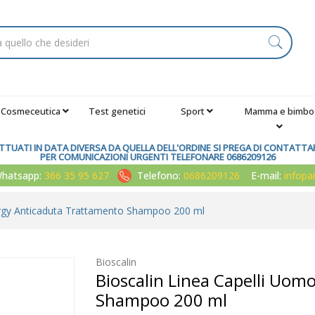
Cosmeceutica
Test genetici
Sport
Mamma e bimbo
TUATI IN DATA DIVERSA DA QUELLA DELL'ORDINE SI PREGA DI CONTATTARE
PER COMUNICAZIONI URGENTI TELEFONARE 0686209126
atsapp:
366 35 95 627
Telefono:
0686209126
E-mail:
infop
ergy Anticaduta Trattamento Shampoo 200 ml
Bioscalin
Bioscalin Linea Capelli Uo
Shampoo 200 ml