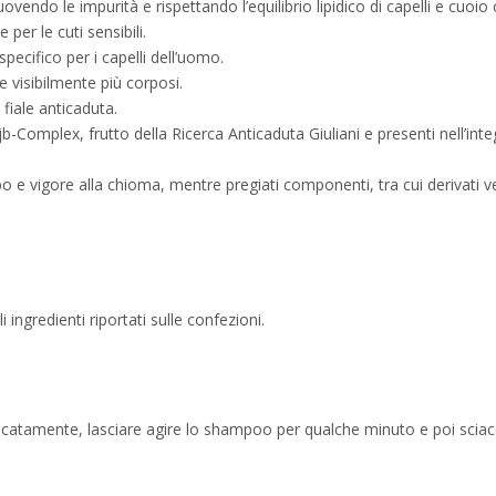
ovendo le impurità e rispettando l’equilibrio lipidico di capelli e cuoio 
per le cuti sensibili.
cifico per i capelli dell’uomo.
e visibilmente più corposi.
 fiale anticaduta.
-Complex, frutto della Ricerca Anticaduta Giuliani e presenti nell’integr
rpo e vigore alla chioma, mentre pregiati componenti, tra cui derivati 
 ingredienti riportati sulle confezioni.
delicatamente, lasciare agire lo shampoo per qualche minuto e poi sc