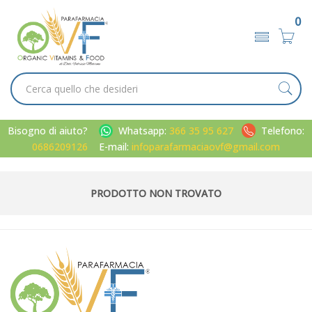
0
Bisogno di aiuto?
Whatsapp:
366 35 95 627
Telefono:
0686209126
E-mail:
infoparafarmaciaovf@gmail.com
PRODOTTO NON TROVATO