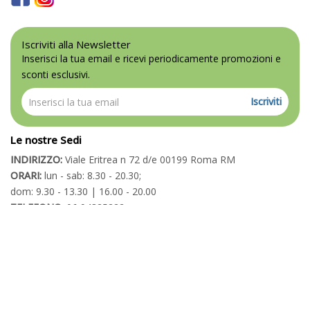
Iscriviti alla Newsletter
Inserisci la tua email e ricevi periodicamente promozioni e
sconti esclusivi.
Iscriviti
Le nostre Sedi
INDIRIZZO:
Viale Eritrea n 72 d/e 00199 Roma RM
ORARI:
lun - sab: 8.30 - 20.30;
dom: 9.30 - 13.30 | 16.00 - 20.00
TELEFONO:
06 94325222
TELEFONO:
06 86209126
METRO - Linea B:
S.Agnese-Annibaliano / S. Emerenziana
Powered By
Migliorshop
® 2006 - 2026