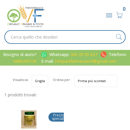
0
Bisogno di aiuto?
Whatsapp:
366 35 95 627
Telefono:
0686209126
E-mail:
infoparafarmaciaovf@gmail.com
Visualizza:
Ordina per :
1 prodotti trovati
Prezzo
speciale