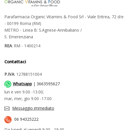
Parafarmacia Organic Vitamins & Food Srl - Viale Eritrea, 72 d/e
- 00199 Roma (RM)
METRO - Linea B: S.Agnese-Annibaliano /
S. Emerenziana
REA
: RM - 1400214
Contattaci
P.IVA
: 12788151004
Whatsapp
| 3663595627
lun e ven 9.00 -13.00;
mar, mer, gio 9.00 -17.00
Messaggio immediato
06 94325222
Da lunedi al venerdi 9.30 - 19.30