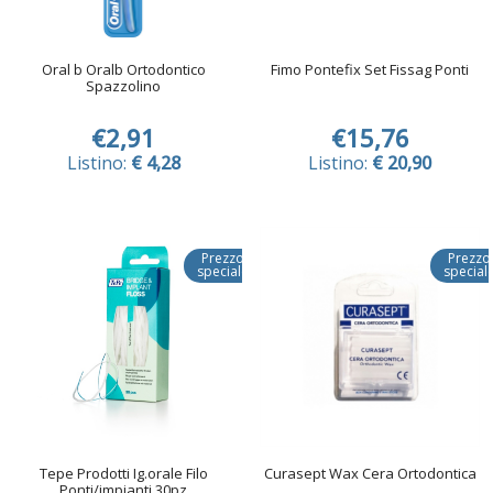
Oral b Oralb Ortodontico
Fimo Pontefix Set Fissag Ponti
Spazzolino
€2,91
€15,76
Listino:
€ 4,28
Listino:
€ 20,90
Prezzo
Prezzo
speciale
special
Tepe Prodotti Ig.orale Filo
Curasept Wax Cera Ortodontica
Ponti/impianti 30pz