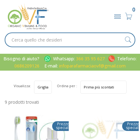
0
Bisogno di aiuto?
Whatsapp:
366 35 95 627
Telefono:
0686209126
E-mail:
infoparafarmaciaovf@gmail.com
Visualizza:
Ordina per :
9 prodotti trovati
Prezzo
Prezzo
speciale
special