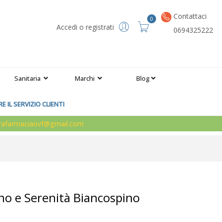
Contattaci
0
Accedi o registrati
0694325222
Sanitaria
Marchi
Blog
 IL SERVIZIO CLIENTI
arafarmaciaovf@gmail.com
no e Serenità Biancospino