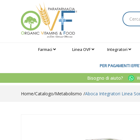
Farmaci
Linea OVF
Integratori
PER PAGAMENTI EFFET
Bisogno di aiuto?
Wh
Home
Catalogo
/
Metabolismo
Aboca Integratori Linea So