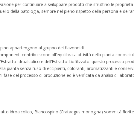
azione per continuare a sviluppare prodotti che sfruttino le proprietà d
uello della patologia, sempre nel pieno rispetto della persona e dell’
cospino appartengono al gruppo dei flavonoidi.
componenti contribuiscono all’equilibrata attività della pianta conosciu
l’Estratto Idroalcolico e dell’Estratto Liofilizzato: questo processo p
 nella pianta senza l’uso di eccipienti, coloranti, aromatizzanti e cons
 fase del processo di produzione ed è verificata da analisi di laboratorio 
to idroalcolico, Biancospino (Crataegus monogina) sommità fiorite es