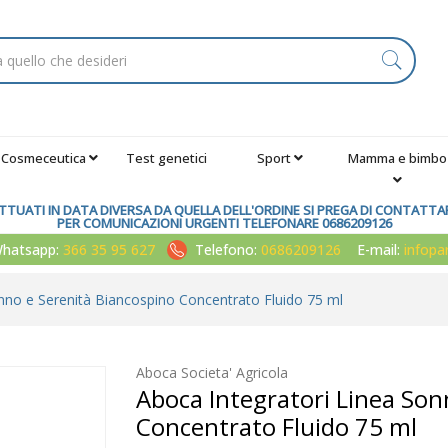
Cosmeceutica
Test genetici
Sport
Mamma e bimbo
TUATI IN DATA DIVERSA DA QUELLA DELL'ORDINE SI PREGA DI CONTATTARE
PER COMUNICAZIONI URGENTI TELEFONARE 0686209126
atsapp:
366 35 95 627
Telefono:
0686209126
E-mail:
infop
nno e Serenità Biancospino Concentrato Fluido 75 ml
Aboca Societa' Agricola
Aboca Integratori Linea Son
Concentrato Fluido 75 ml