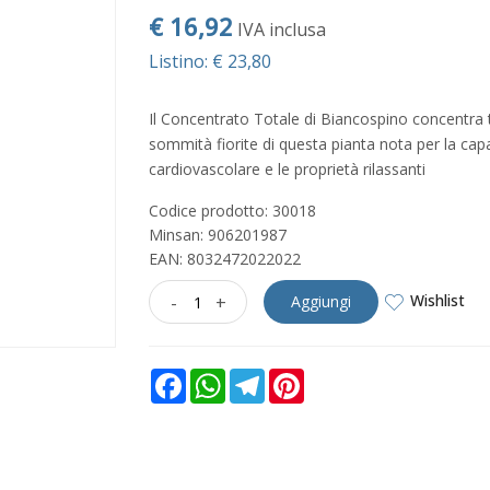
€ 16,92
IVA inclusa
Listino: € 23,80
Il Concentrato Totale di Biancospino concentra t
sommità fiorite di questa pianta nota per la capac
cardiovascolare e le proprietà rilassanti
Codice prodotto: 30018
Minsan:
906201987
EAN: 8032472022022
Wishlist
-
+
Aggiungi
Facebook
WhatsApp
Telegram
Pinterest