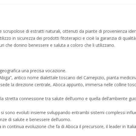
he scrupolose di estratti naturali, ottenuti da piante di provenienza id
lizzo in sicurezza dei prodotti fitoterapici e cioè la garanzia di quali
icuri che donino benessere e saluta a coloro che li utilizzano.
 geografica una precisa vocazione.
Abiga”, antico nome dialettale toscano del Camepizio, pianta medicinale
a sede la direzione centrale, Aboca appunto, immersa nelle colline tos
 stretta connessione tra salute dell’uomo e quella dell’ambiente gui
si sono evoluti insieme sviluppando entrambi sistemi complessi influ
genze di salute e benessere dell’uomo.
in continua evoluzione che fa di Aboca il precursore, il leader in Italia