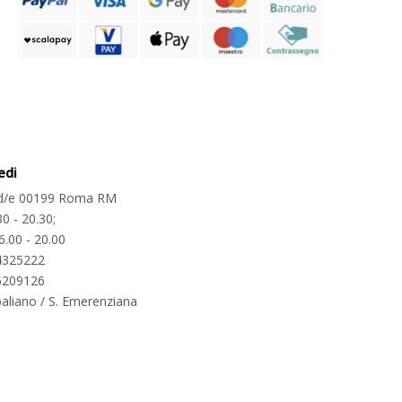
edi
2 d/e 00199 Roma RM
30 - 20.30;
6.00 - 20.00
4325222
6209126
aliano / S. Emerenziana